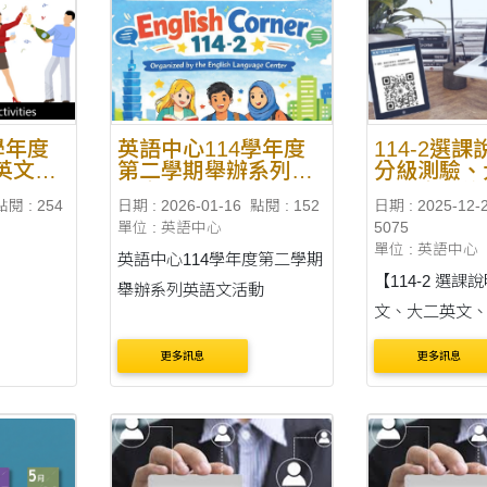
獎勵申請 113-1 英語能力....
（二）。 假單內容： 是否
為....
學年度
英語中心114學年度
114-2選
英文自
第二學期舉辦系列英
分級測驗、
短片比
語文活動
二英文免修
點閱 : 254
日期 : 2026-01-16
點閱 : 152
日期 : 2025-12-
單位 : 英語中心
5075
單位 : 英語中心
英語中心114學年度第二學期
【114-2 選
舉辦系列英語文活動
文、大二英文
【大一英文】 
更多訊息
更多訊息
結） ■ 管道：
時間：2026 年 2
（日）上午 8:00 
（一）下午 5:00 止