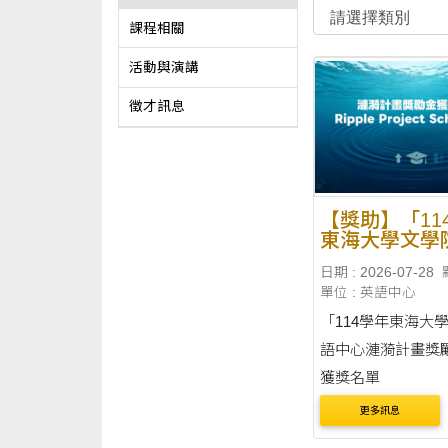
課程相關
活動與演講
徵才訊息
【獎助】「11
東海大學文學
中心漣漪計畫
日期 : 2026-07-28
金」 - 獲獎名
單位 : 英語中心
「114學年東海大
語中心漣漪計畫獎勵
獲獎名單
更多訊息