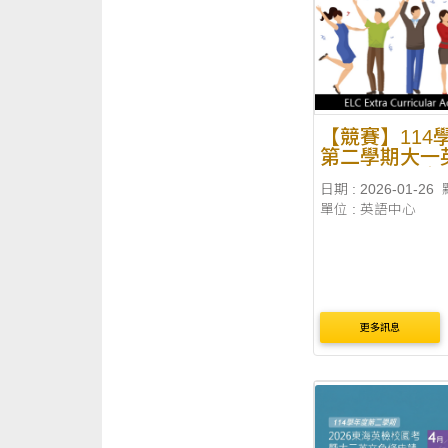
（二）。 假單內容： 是否
為....
【競賽】114
第二學期大一
主學習週英文
日期 : 2026-01-26
賽
單位 : 英語中心
更多訊息