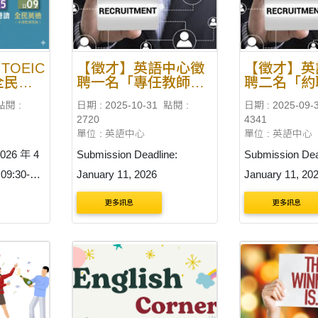
TOEIC
【徵才】英語中心徵
【徵才】英
全民英
聘一名「專任教師」
聘二名「約
公告（115學年度第
公告（11
點閱 :
日期 : 2025-10-31
點閱 :
日期 : 2025-09-
一學期起聘）
一學期起聘
2720
4341
單位 : 英語中心
單位 : 英語中心
6 年 4
Submission Deadline:
Submission Dea
9:30-
January 11, 2026
January 11, 20
/19-
更多訊息
更多訊息
toeicm 全
驗校園