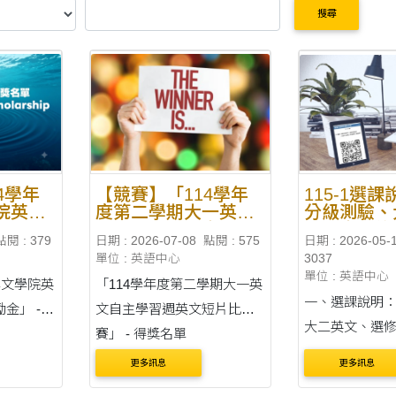
搜尋
4學年
【競賽】「114學年
115-1選
院英語
度第二學期大一英文
分級測驗、
獎勵
自主學習週英文短片
二英文免修
點閱 : 379
日期 : 2026-07-08
點閱 : 575
日期 : 2026-05-
單
比賽」 - 得獎名單
單位 : 英語中心
3037
單位 : 英語中心
學文學院英
「114學年度第二學期大一英
一、選課說明
金」 -
文自主學習週英文短片比
大二英文、選修英文
賽」 - 得獎名單
英文】 ■ 簡介
更多訊息
更多訊息
■ 管道：限人工