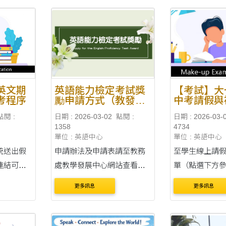
間：2026 年 9 
（日）上午 8:00
（三）下午 5:00 止
英文期
英語能力檢定考試獎
【考試】大
考程序
勵申請方式（教發中
中考請假與
心）
點閱 :
日期 : 2026-03-02
點閱 :
日期 : 2026-03-
1358
4734
單位 : 英語中心
單位 : 英語中心
統送出假
申請辦法及申請表請至教務
至學生線上請
連結可查
處教學發展中心網站查看
單（點選下方
作流
【申請公告】 114-2 英語能
看學生線上請
更多訊息
更多訊息
力檢定考試獎勵申請 114-
程）。 新增請假單：開始與
年 6 月 8
1 英語能力檢定考試獎勵申
結束日期皆為 202
日
請 113-2 英語能力檢定考試
13 日（一）或 4