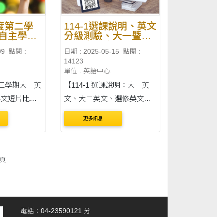
年度第二學
114-1選課說明、英文
自主學習
分級測驗、大一暨大
比賽」 -
二英文免修
09
點閱 :
日期 : 2025-05-15
點閱 :
14123
單位 : 英語中心
第二學期大一英
【114-1 選課說明：大一英
英文短片比
文、大二英文、選修英文】
【大一英文】 ■ 簡介：（連
更多訊息
結） ■ 管道：限人工加選 ■
時間：2025 年 9 月 6 日
（六）上午 8:00 至 10 日
頁
（三）下午 5:00 至&nbs....
電話：04-23590121 分