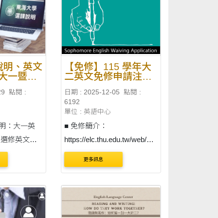
課說明、英文
【免修】115 學年大
大一暨大
二英文免修申請注意
事項
29
點閱 :
日期 : 2025-12-05
點閱 :
6192
單位 : 英語中心
課說明：大一英
■ 免修簡介：
、選修英文】
https://elc.thu.edu.tw/web/pa
■ 簡介：（連
ge/page.php?
更多訊息
限人工加選 ■
scid=31&sid=55 ■ 開放申
 月 22 日
請：2026 年 6 月 3 日（三）
至 3 月 2 日
上午 8:00 至 2026 年 6 月
 ....
17 日（三）下午 5:00 止 ■