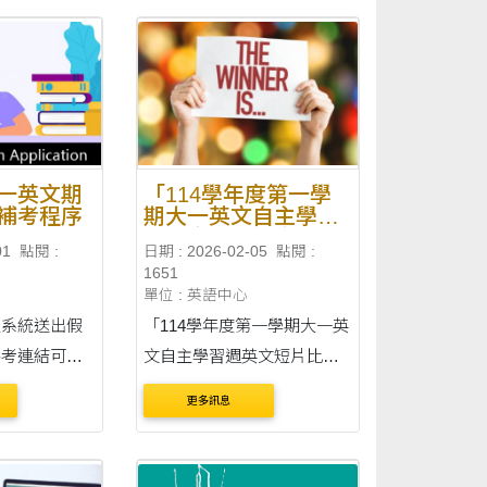
月 13 日
之學生（不含在職生），並
 至 16 日
於 114 學年度修習「大一英
 ....
文」或「大一英文：語文與
溝通」上、下學期....
一英文期
「114學年度第一學
補考程序
期大一英文自主學習
週英文短片比賽」 -
01
點閱 :
日期 : 2026-02-05
點閱 :
得獎名單
1651
單位 : 英語中心
假系統送出假
「114學年度第一學期大一英
參考連結可查
文自主學習週英文短片比
假操作流
賽」 - 得獎名單
更多訊息
6 年 4 月
 月 14 日