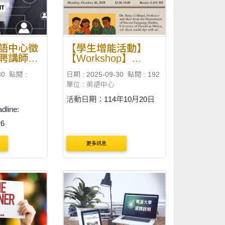
適用對象：114 學年入學之
大....
語中心徵
【學生增能活動】
聘講師」
【Workshop】
5學年度第
Reading and Writing:
30
點閱 :
日期 : 2025-09-30
點閱 : 192
）
How Do They Work
單位 : 英語中心
Together?
活動日期：114年10月20日
dline:
26
更多訊息