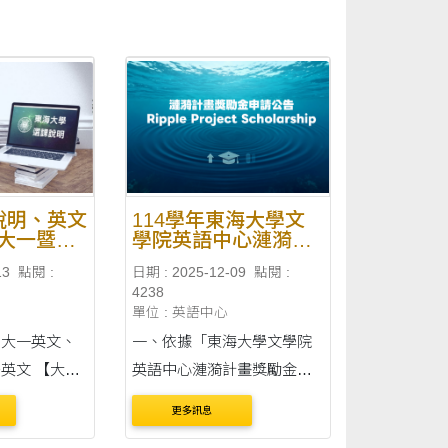
課說明、英文
114學年東海大學文
大一暨大
學院英語中心漣漪計
畫獎勵金申領公告
13
點閱 :
日期 : 2025-12-09
點閱 :
4238
單位 : 英語中心
：大一英文、
一、依據「東海大學文學院
 【大一
英語中心漣漪計畫獎勵金設
：（連結）
置與管理辦法」辦理。 二、
更多訊息
加選 ■ 時
申領資格： 本校具正式學籍