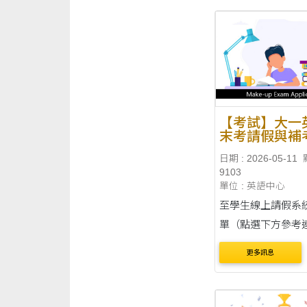
【考試】大一
末考請假與補
日期 : 2026-05-11
9103
單位 : 英語中心
至學生線上請假系
單（點選下方參考
看學生線上請假操
更多訊息
程）。 新增請假單：開始與
結束日期皆為 2026 
日（一）或 6 月 9 