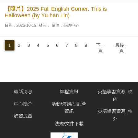
【照片】2025 Fall English Corner: This is
Halloween (by Yu-han Lin)
日期 : 2025-10-15
點閱 :
單位 : 英語中心
1
2
3
4
5
6
7
8
9
下一
最後一
頁
頁
最新消息
課程資訊
英語學習資源_校
內
中心簡介
活動/演講/研討會
資訊
英語學習資源_校
師資成員
外
法規/文件下載