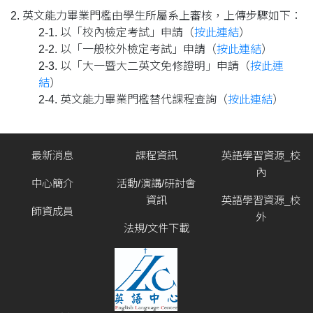
2. 英文能力畢業門檻由學生所屬系上審核，上傳步驟如下：
2-1. 以「校內檢定考試」申請（
按此連結
）
2-2. 以「一般校外檢定考試」申請（
按此連結
）
2-3. 以「大一暨大二英文免修證明」申請（
按此連
結
）
2-4. 英文能力畢業門檻替代課程查詢（
按此連結
）
最新消息
課程資訊
英語學習資源_校
內
中心簡介
活動/演講/研討會
資訊
英語學習資源_校
師資成員
外
法規/文件下載