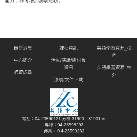
能力，亦可增加測驗經驗。
最新消息
課程資訊
英語學習資源_校
內
中心簡介
活動/演講/研討會
資訊
英語學習資源_校
師資成員
外
法規/文件下載
電話：04-23590121 分機 31900、31901 or
專線：04-23598293
傳真：０4-23590232