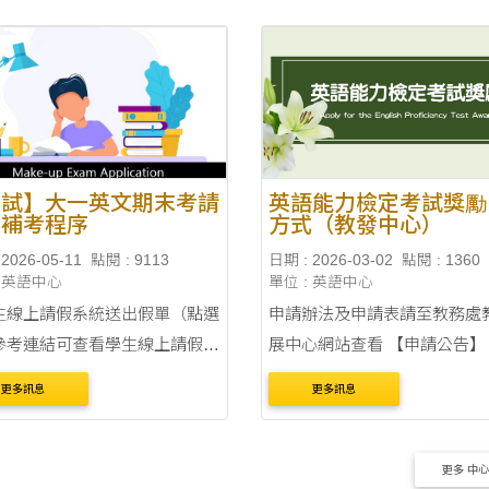
午 8:00 至 16 日（三）下午 5:
....
考試】大一英文期末考請
英語能力檢定考試獎勵
與補考程序
方式（教發中心）
2026-05-11
點閱 : 9113
日期 : 2026-03-02
點閱 : 1360
: 英語中心
單位 : 英語中心
生線上請假系統送出假單（點選
申請辦法及申請表請至教務處
參考連結可查看學生線上請假操
展中心網站查看 【申請公告】 114-
增請假單：開始與結
2 英語能力檢定考試獎勵申請 114-
更多訊息
更多訊息
皆為 2026 年 6 月 8 日（一）
1 英語能力檢定考試獎勵申請 113-
 9 日（二）。 假單內容： 是
2 英語能力檢定考試獎勵申請 113-
.
1 英語能力....
更多 中