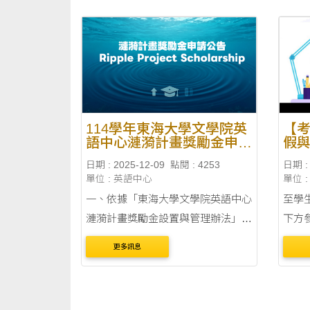
114學年東海大學文學院英
【
語中心漣漪計畫獎勵金申領
假
公告
日期 : 2025-12-09
點閱 : 4253
日期 : 
單位 : 英語中心
單位 
一、依據「東海大學文學院英語中心
至學
漣漪計畫獎勵金設置與管理辦法」辦
下方
理。 二、申領資格： 本校具正式學
作流程）。 新
更多訊息
籍之學生（不含在職生），並於 114
束日期
學年度修習「大一英文」或「大一英
或 6 月
文：語文與溝通」上、下學期....
否為...