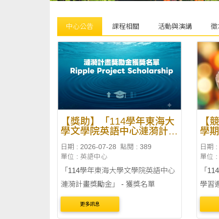
中心公告
課程相關
活動與演講
徵
【獎助】「114學年東海大
【競
學文學院英語中心漣漪計畫
學
獎勵金」 - 獲獎名單
文短
日期 : 2026-07-28
點閱 : 389
日期 : 
單位 : 英語中心
單位 
「114學年東海大學文學院英語中心
「1
漣漪計畫獎勵金」 - 獲獎名單
學習
更多訊息