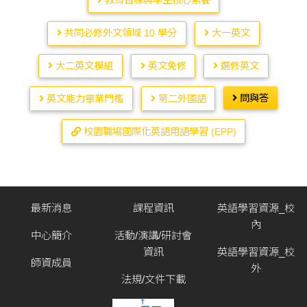
教育目標與學生核心素養
共同必修外文領域 10 學分
大一英文
大二英文模組
英文免修
選修英文
問與答
英文能力畢業門檻
第二外國語
校園職場國際化英語用語學習 (EPP)
最新消息
課程資訊
英語學習資源_校
內
中心簡介
活動/演講/研討會
資訊
英語學習資源_校
師資成員
外
法規/文件下載