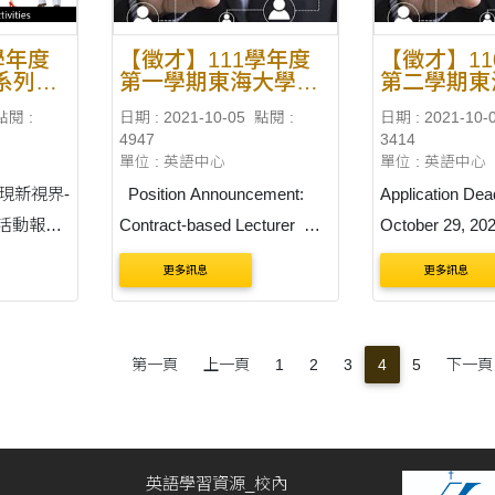
轉....
學年度
【徵才】111學年度
【徵才】1
系列英
第一學期東海大學英
第二學期東
語中心徵聘「約聘講
語中心徵聘
點閱 :
日期 : 2021-10-05
點閱 :
日期 : 2021-10-
師」一名
數名
4947
3414
單位 : 英語中心
單位 : 英語中心
發現新視界-
Position Announcement:
Application Dead
活動報名
Contract-based Lecturer
October 29, 20
The English Language
更多訊息
更多訊息
1poster 在
Center, Tunghai University
和值得回
The English Language
當你深入
Center of Tunghai
第一頁
上一頁
1
2
3
4
5
下一頁
文化，這
University invites experience
特。英語
d, qualified candidates for
.
two full-time contract-based
f....
英語學習資源_校內