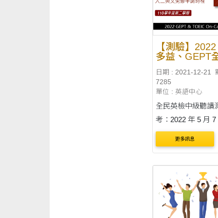
學生展現英語口語
能....
【測驗】2022 
多益、GEPT
檢校園考資訊
日期 : 2021-12-21
7285
單位 : 英語中心
全民英檢中級聽讀
考：2022 年 5 月
六）14:00-16:0
更多訊息
間：2/14-3/10 3/28） 
檢中級聽讀測驗校
細節：http://ithu.tw/
益聽讀校園考：2022
14 日（星期六....