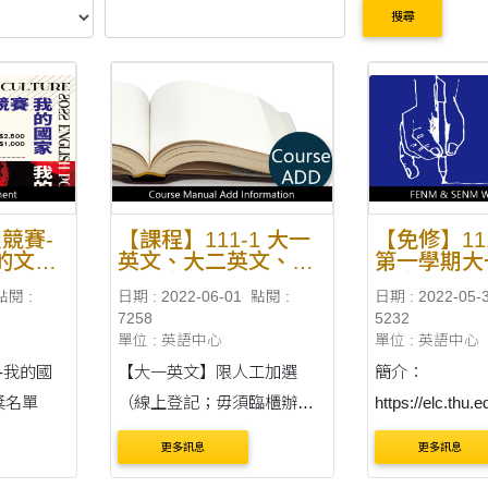
搜尋
報競賽-
【課程】111-1 大一
【免修】11
的文化
英文、大二英文、選
第一學期大
修英文之選課說明
英文免修申
點閱 :
日期 : 2022-06-01
點閱 :
日期 : 2022-05-
項及審核結
7258
5232
日期：2022
單位 : 英語中心
單位 : 英語中心
日）
賽-我的國
【大一英文】限人工加選
簡介：
獎名單
（線上登記；毋須臨櫃辦
https://elc.thu.
理） ■ 線上登記時間：2022
ge/page.php?
更多訊息
更多訊息
年 9 月 12 日（週一）上午
scid=31&sid