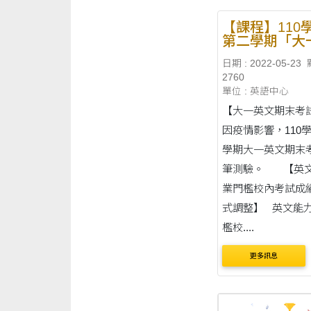
【課程】110
第二學期「大
文」期末考及
日期 : 2022-05-23
能力畢業門檻
2760
考試」調整公
單位 : 英語中心
【大一英文期末考
因疫情影響，110
學期大一英文期末
筆測驗。 【英文能力畢
業門檻校內考試成
式調整】 英文能力畢業門
檻校....
更多訊息