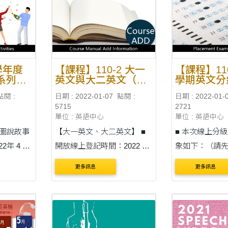
學年度
【課程】110-2 大一
【課程】11
系列英
英文與大二英文（人
學期英文分
工加選）、選修英文
訊
點閱 :
日期 : 2022-01-07
點閱 :
日期 : 2022-01-
（網路加選與人工加
5715
2721
選）
單位 : 英語中心
單位 : 英語中心
看圖說故事
【大一英文、大二英文】 ■
■ 本次線上分
2年 4 月
開放線上登記時間：2022 年
象如下：（請
7 日
2 月 21（週一）至 25 日（週
https://form2.t
更多訊息
更多訊息
址：
五）17:00 止 ■ 線上登記人
90 報名始可參加
ing 此活
工加選：（毋須臨櫃辦理）
110 學年第 2
使用英語
※ 大一英文：
學、轉系生 2. 1
力，提供
https://form2.thu.edu.tw/1994
學期受疫情影