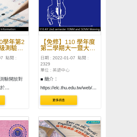
0學年第2
【免修】110 學年度
級測驗資
第二學期大一暨大二
英文免修申請注意事
07
點閱 :
日期 : 2022-01-07
點閱 :
項及審核結果（更新
2329
日期：2022年3月2
單位 : 英語中心
日）
級測驗開放對
■ 簡介：
先於
https://elc.thu.edu.tw/web/pa
hu.edu.tw/5504
ge/page.php?
更多訊息
考試） 1.
scid=31&sid=33 ■ 開放申請
 學期轉入之轉
時間：2022 年 2 月 14 日
10 學年第 1
（星期一）至 2022 年 2 月
響而延遲入境
25 日（星期五） ■ 適用對