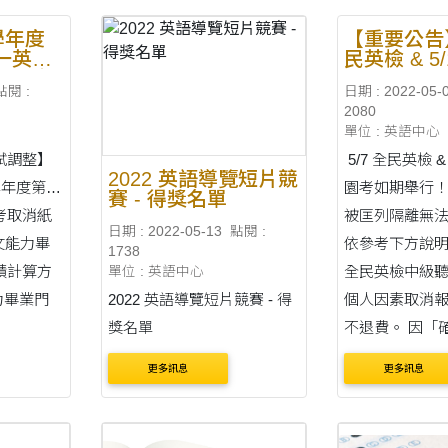
8:00 至 16 日（週五）17:00
2022 年 9 月
止 ■ 線上登記網址：英語中
至 2022 年 9 
學年度
【重要公告】
一英
民英檢 & 5
心電子表單連結 （具英文分
五） 適用對象：
「英文
園考如期舉
級測驗成績者方可修習
1 學期新生及
點閱 :
日期 : 2022-05-
－校內
方式如說明
2080
告
「大....
語文學系除外） 申請注意
單位 : 英語中心
項：（如....
試調整】
5/7 全民英檢 &
2022 英語導覽短片競
學年度第二
園考如期舉行！ 若因確診
賽 - 得獎名單
考取消紙
被匡列隔離無
日期 : 2022-05-13
點閱 :
依參考下方說明： 【5
1738
績計算方
全民英檢中級聽
單位 : 英語中心
2022 英語導覽短片競賽 - 得
個人因素取消
獎名單
不退費。 因
更多訊息
更多訊息