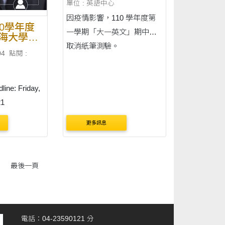
單位 : 英語中心
因疫情影響，110 學年度第
10學年度
一學期「大一英文」期中考
海大學英
取消紙筆測驗。
兼任教師
04
點閱 :
line: Friday,
21
更多訊息
最後一頁
電話：04-23590121 分