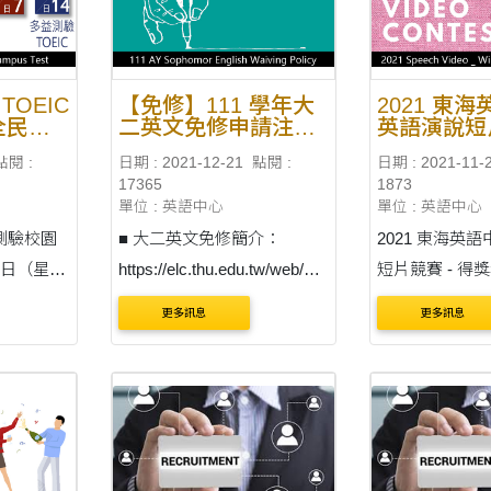
表達技
97 （英文分級測驗資訊
之大一新生 ■ 開放測驗時
https://elc.thu.edu.tw....
間：2022 年 2 ..
TOEIC
【免修】111 學年大
2021 東
全民英
二英文免修申請注意
英語演說短
事項及審核結果（更
得獎名單
點閱 :
日期 : 2021-12-21
點閱 :
日期 : 2021-11-
新日期：2022 年 8
17365
1873
月 15 日）
單位 : 英語中心
單位 : 英語中心
測驗校園
■ 大二英文免修簡介：
2021 東海英
 7 日（星期
https://elc.thu.edu.tw/web/pa
短片競賽 - 得
0（報名時
ge/page.php?
更多訊息
更多訊息
全民英
scid=31&sid=55 ■ 開放申請
園考報名
時間：2022 年 6 月 6 日
geptm 多
（一）上午 8:00 至 2022 年
 年 5 月
6 月 10 日（五）下午 5:00
止 ■ 適用對象：110 學年入
學之大一新生、 110 學年