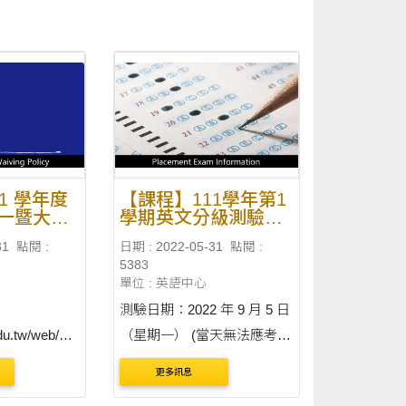
1 學年度
【課程】111學年第1
一暨大二
學期英文分級測驗資
請注意事
訊
31
點閱 :
日期 : 2022-05-31
點閱 :
果（更新
5383
年5月31
單位 : 英語中心
測驗日期：2022 年 9 月 5 日
edu.tw/web/pa
（星期一） (當天無法應考
者，將於9月5日公告補考方
更多訊息
=33 開放申請：
式) 測驗時間：上午 9:00-