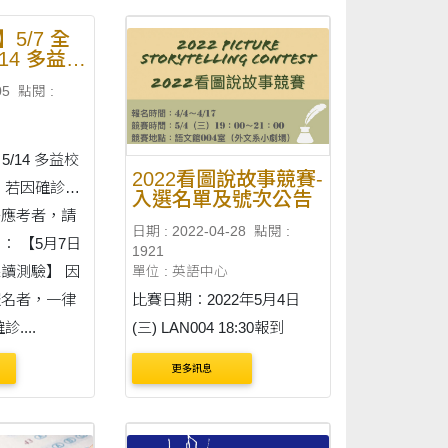
 5 日（星期一）
10:30 測驗地點：中正紀念堂
月 16 日（星期
（ CKS）、社會科學院
5/7 全
/14 多益校
111 學年第
（SS） 攜帶物品：入學通知
行 （退費
轉學生（外國
單、2B 鉛筆、橡皮擦 試場安
05
點閱 :
）
事
排：
 5/14 多益校
2022看圖說故事競賽-
或
入選名單及號次公告
法應考者，請
日期 : 2022-04-28
點閱 :
月7日
1921
讀測驗】 因
單位 : 英語中心
報名者，一律
比賽日期：2022年5月4日
「確診....
(三) LAN004 18:30報到
更多訊息