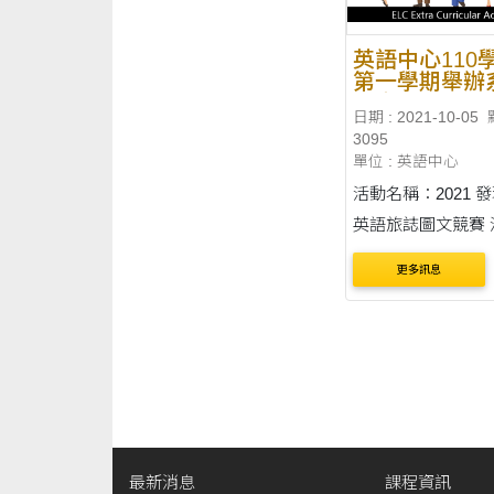
英語中心110
第一學期舉辦
語文活動
日期 : 2021-10-05
3095
單位 : 英語中心
活動名稱：2021 
英語旅誌圖文競賽 
網址：
更多訊息
https://ithu.tw/202
國外旅行是種有趣
憶的經驗。尤其是
了解當地的人民和
經驗會變得更為獨
旅誌圖文競賽讓你...
最新消息
課程資訊