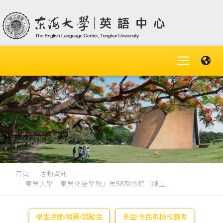
首頁
活動資訊
東吳大學「東吳外語學報」第58期徵稿（線上....
學生活動/競賽/獎勵金
多益/全民英檢校園考