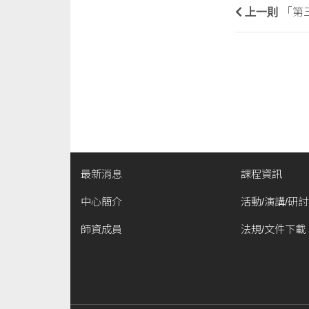
上一則
「第
最新消息
課程資訊
中心簡介
活動/演講/研
師資成員
法規/文件下載