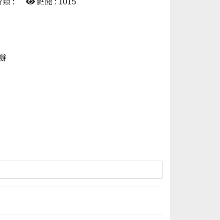
類 :
點閱 : 1015
辦