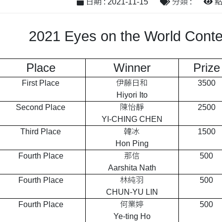
日期 : 2021-11-15
分類 :
點閱
2021 Eyes on the World Conte
Place
Winner
Prize
First Place
伊藤日和
3500
Hiyori Ito
Second Place
陳怡靜
2500
YI-CHING CHEN
Third Place
韓冰
1500
Hon Ping
Fourth Place
那信
500
Aarshita Nath
Fourth Place
林純羽
500
CHUN-YU LIN
Fourth Place
何業婷
500
Ye-ting Ho