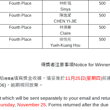
Fourth Place
林昕瑶
500
Sinya
Fourth Place
陳逸潔
500
CHEN YI-JIE
Fourth Place
林琪蓁
500
Claire
Fourth Place
徐悅光
500
Yueh-Kuang Hsu
得獎者注意事項
Notice for Winne
給
填寫獎金收據
，填妥後於
11
月
25
日
(
星期四
)
前
得獎者
06)
，逾期視同放棄。
pt which will be sent
separately
to your email and retu
ursday,
November 25
. Forms returned after the due