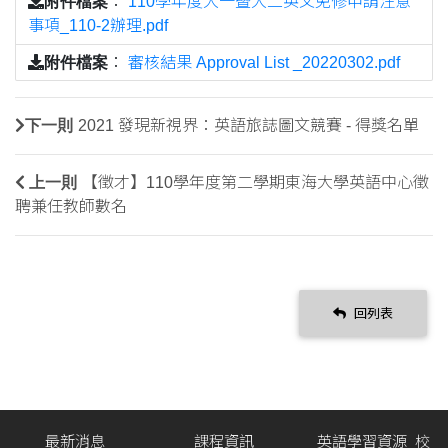
附件檔案
：
110學年度大一暨大二英文免修申請注意
事項_110-2辦理.pdf
附件檔案
：
審核結果 Approval List _20220302.pdf
下一則
2021 發現新視界：英語旅誌圖文競賽 - 得獎名單
上一則
【徵才】110學年度第二學期東海大學英語中心徵
聘兼任教師數名
回列表
最新消息
課程資訊
英語學習資源_校