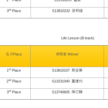
rd
3
Place
S13810232 張秝緹
Life Lesson (B-track)
名次Place
得獎者 Winner
st
1
Place
S13810107 蔡宜蓁
nd
2
Place
S13231040 董倢均
rd
3
Place
S13740605 陳芯驊