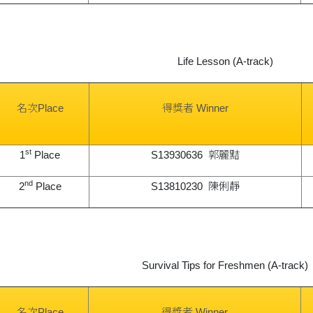
Life Lesson (A-track)
名次Place
得獎者 Winner
st
1
Place
S13930636 郭麗黠
nd
2
Place
S13810230 陳俐靜
Survival Tips for Freshmen (A-track)
名次Place
得獎者 Winner