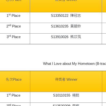
st
1
Place
S13350122 陳冠志
nd
2
Place
S13610235 黃碧鈴
rd
3
Place
S13910026 熊苡筑
What I Love about My Hometown (B-trac
名次Place
得獎者 Winner
st
1
Place
S10110155 楊懿
nd
2
Place
S13530209 雷宸