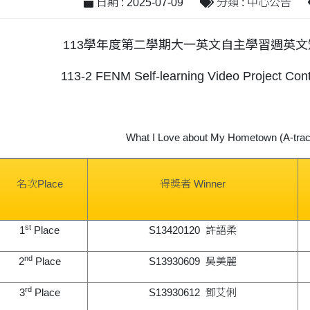
日期 : 2025-07-09
分類 : 中心公告
113學年度第二學期大一英文自主學習週英
113-2 FENM Self-learning Video Project Cont
What I Love about My Hometown (A-trac
名次Place
得獎者 Winner
st
1
Place
S13420120 許語柔
nd
2
Place
S13930609 吳美麗
rd
3
Place
S13930612 鄧艾俐