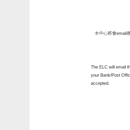
本中心將會email
The ELC will email th
your Bank/Post Offi
accepted.