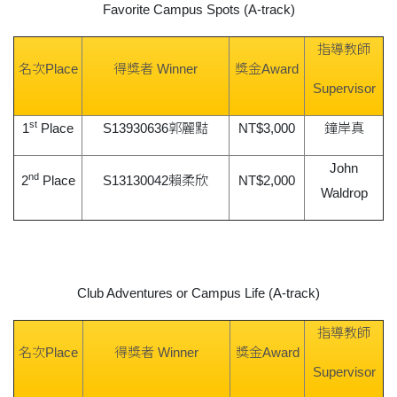
Favorite Campus Spots (A-track)
指導教師
名次Place
得獎者 Winner
獎金Award
Supervisor
st
1
Place
S13930636郭麗黠
NT$3,000
鐘岸真
John
nd
2
Place
S13130042賴柔欣
NT$2,000
Waldrop
Club Adventures or Campus Life (A-track)
指導教師
名次Place
得獎者 Winner
獎金Award
Supervisor