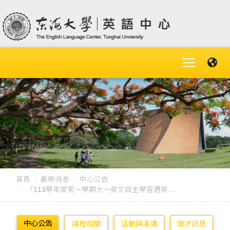
首頁
最新消息
中心公告
「113學年度第一學期大一英文自主學習週英....
中心公告
課程相關
活動與演講
徵才訊息