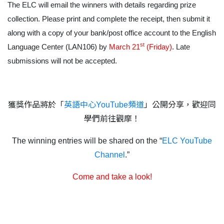
The ELC will email the winners with details regarding prize
collection. Please print and complete the receipt, then submit it
along with a copy of your bank/post office account to the English
st
Language Center (LAN106) by
March 21
(Friday)
. Late
submissions will not be accepted.
獲獎作品將於「
英語中心
YouTube
頻道
」公開分享，歡迎同
學們前往觀摩！
The winning entries will be shared on the “
ELC YouTube
Channel
.”
Come and take a look!