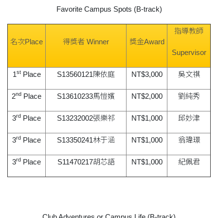
Favorite Campus Spots (B-track)
指導教師
名次Place
得獎者 Winner
獎金Award
Supervisor
st
1
Place
S13560121陳依庭
NT$3,000
吳文祺
nd
2
Place
S13610233馬愷嬪
NT$2,000
劉純秀
rd
3
Place
S13232002張樂祁
NT$1,000
邱妙津
rd
3
Place
S13350241林于涵
NT$1,000
翁瑋璟
rd
3
Place
S11470217胡芯語
NT$1,000
紀佩君
Club Adventures or Campus Life (B-track)