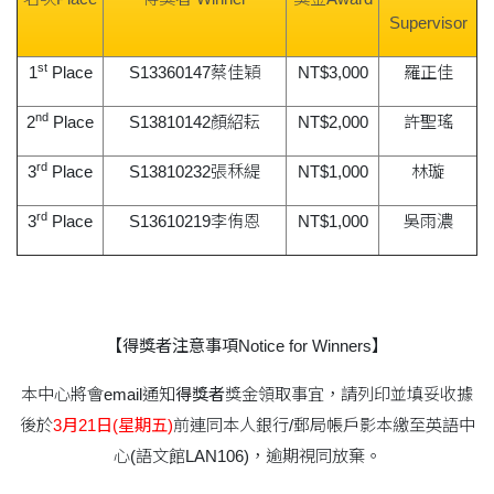
Supervisor
st
1
Place
S13360147蔡佳穎
NT$3,000
羅正佳
nd
2
Place
S13810142顏紹耘
NT$2,000
許聖瑤
rd
3
Place
S13810232張秝緹
NT$1,000
林璇
rd
3
Place
S13610219李侑恩
NT$1,000
吳雨濃
【得獎者注意事項Notice for Winners】
本中心將會email通知
得獎者
獎金領取事宜，請列印並填妥收據
後於
3
月
21
日
(
星期五
)
前連同本人銀行/郵局帳戶影本繳至英語中
心(語文館LAN106)，逾期視同放棄。