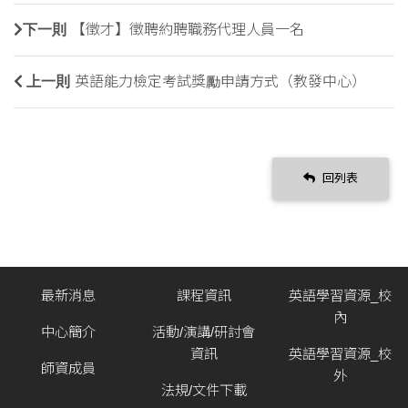
下一則
【徵才】徵聘約聘職務代理人員一名
上一則
英語能力檢定考試獎勵申請方式（教發中心）
回列表
最新消息
課程資訊
英語學習資源_校
內
中心簡介
活動/演講/研討會
資訊
英語學習資源_校
師資成員
外
法規/文件下載