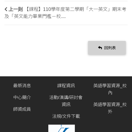
上一則
【課程】110學年度第二學期「大一英文」期末考
及「英文能力畢業門檻－校....
回列表
最新消息
課程資訊
英語學習資源_校
內
中心簡介
活動/演講/研討會
資訊
英語學習資源_校
師資成員
外
法規/文件下載