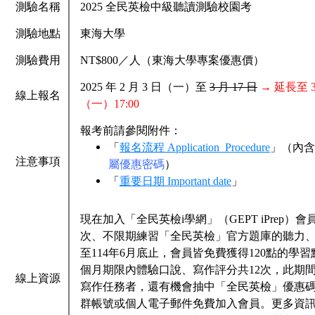
測驗名稱
2025 全民英檢中級聽讀測驗校園考
測驗地點
東海大學
測驗費用
NT$800／人（東海大學專案優惠價）
2025 年 2 月 3 日（一）至
3 月 17 日
→ 延長至 3
線上報名
（一）17:00
報考前請參閱附件：
「
報名流程 Application_Procedure
」
（內含
注意事項
屬優惠密碼
）
「
重要日期 Important date
」
現在加入「全民英檢i學網」（GEPT iPrep）
次、不限期練習「全民英檢」官方題庫的聽力
至114年6月底止，會員皆免費獲得120點的學習
個月期限內體驗口說、寫作評分共12次，此期
線上資源
寫作任務者，還有機會抽中「全民英檢」優惠
群帳號或個人電子郵件免費加入會員。更多資