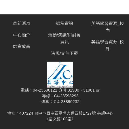
最新消息
課程資訊
英語學習資源_校
內
中心簡介
活動/演講/研討會
資訊
英語學習資源_校
師資成員
外
法規/文件下載
電話：04-23590121 分機 31900、31901 or
專線：04-23598293
傳真：０4-23590232
地址：407224 台中市西屯區臺灣大道四段1727號 英語中心
（語文館106室）