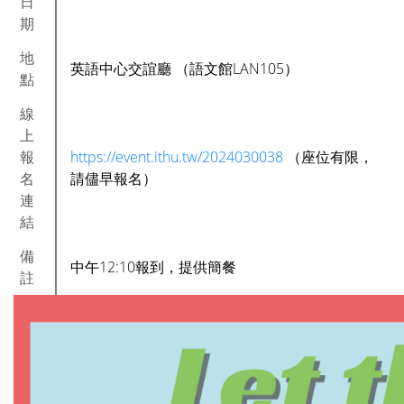
日
期
地
英語中心交誼廳 （語文館LAN105）
點
線
上
報
https://event.ithu.tw/2024030038
（座位有限，
名
請儘早報名）
連
結
備
中午12:10報到，提供簡餐
註