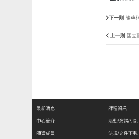
下一則
龍華科
上一則
國立
最新消息
課程資訊
中心簡介
活動/演講/研
師資成員
法規/文件下載