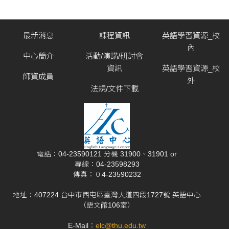
最新消息
課程資訊
英語學習資源_校
內
中心簡介
活動/演講/研討會
資訊
英語學習資源_校
師資成員
外
法規/文件下載
電話：04-23590121 分機 31900、31901 or
專線：04-23598293
傳真：０4-23590232
地址：407224 台中市西屯區臺灣大道四段1727號 英語中心
（語文館106室）
E-Mail：
elc@thu.edu.tw