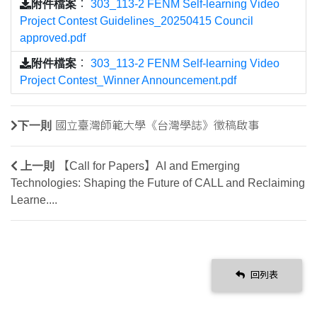
附件檔案
：
303_113-2 FENM Self-learning Video
Project Contest Guidelines_20250415 Council
approved.pdf
附件檔案
：
303_113-2 FENM Self-learning Video
Project Contest_Winner Announcement.pdf
下一則
國立臺灣師範大學《台灣學誌》徵稿啟事
上一則
【Call for Papers】AI and Emerging
Technologies: Shaping the Future of CALL and Reclaiming
Learne....
回列表