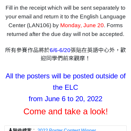
Fill in the receipt which will be sent separately to
your email and return it to the English Language
Center (LAN106) by
Monday, June 20
. Forms
returned after the due day will not be accepted.
所有參賽作品將於
6/6-6/20
張貼在英語中心外，歡
迎同學們前來觀摩！
All the posters will be posted outside of
the ELC
from June 6 to 20, 2022
Come and take a look!
附件檔案
：
2022 Poster Contest Winner