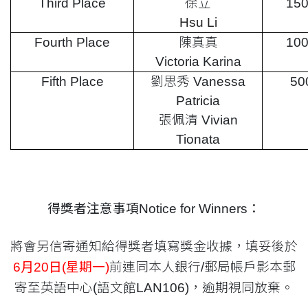
Third Place
徐立
15
Hsu Li
Fourth Place
陳真真
10
Victoria Karina
Fifth Place
劉思秀 Vanessa
50
Patricia
張佩清 Vivian
Tionata
得獎者注意事項
Notice for Winners
：
將會另信寄通知給得獎者填寫獎金收據，填妥後於
6
月
20
日
(
星期一
)
前連同本人銀行
/
郵局帳戶影本郵
寄至英語中心
(
語文館
LAN106)
，逾期視同放棄。