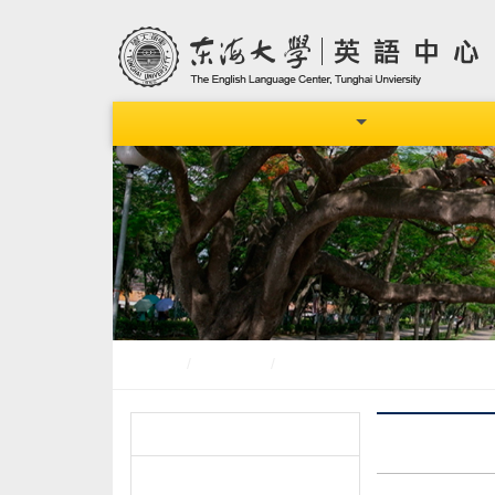
最新消息
中心介紹
中心成員
首頁
活動資訊
工作坊/研討會/徵稿啟事
國
學生活動/競賽/獎勵金
國立宜
多益/全民英檢校園考