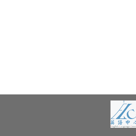
政治大學「文山評論：文學與文化」-徵稿啟事
hteenth International Conferenceon e-Learning and Innova
英語學習資源_校內
討會資訊
英語學習資源_校外