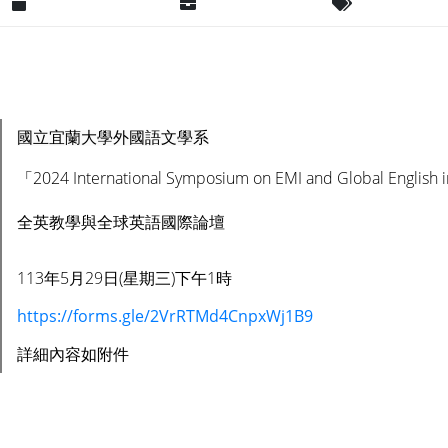
日期 : 2024-05-22
單位 : 英語中心
分類 : 工作
國立宜蘭大學外國語文學系
「2024 International Symposium on EMI and Global English 
全英教學與全球英語國際論壇
113年5月29日(星期三)下午1時
https://forms.gle/2VrRTMd4CnpxWj1B9
詳細內容如附件
：
1716427268-1130522 國立宜蘭大學函.pdf