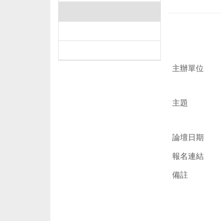
工作坊/研討會/徵稿啟事
東海＠英語行English in Action
活動花絮
主辦單位
主題
論壇日期
報名連結
備註
附件檔案