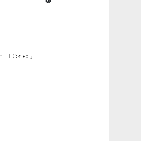
坊/研討會/徵稿啟事
點閱 : 570
in EFL Context」