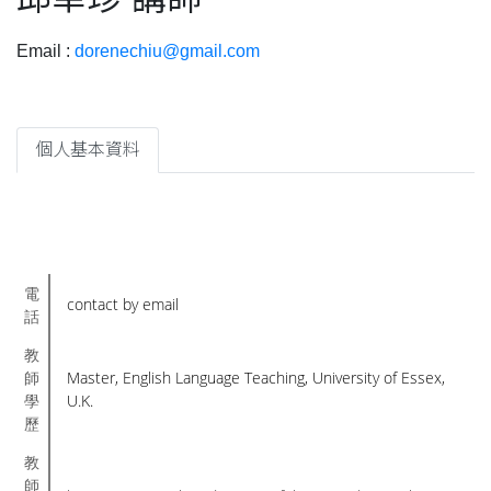
Email :
dorenechiu@gmail.com
個人基本資料
電
contact by email
話
教
師
Master, English Language Teaching, University of Essex,
學
U.K.
歷
教
師