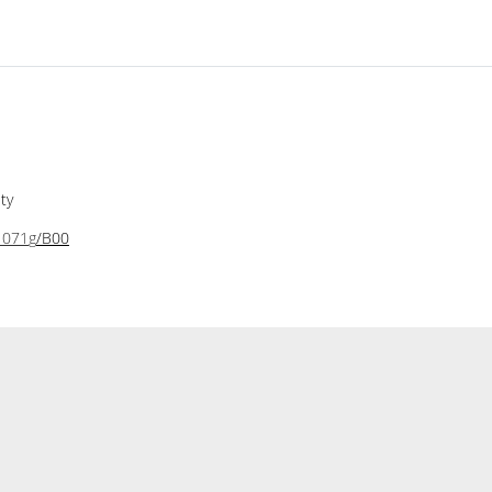
ty
e1071
g
/B00