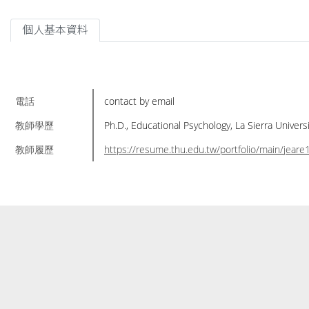
個人基本資料
電話
contact by email
教師學歷
Ph.D., Educational Psychology, La Sierra Universi
教師履歷
https://resume.thu.edu.tw/portfolio/main/jear