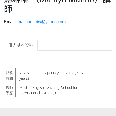
師
Email :
malmannotw@yahoo.com
個人基本資料
服務
August 1, 1995 - January 31, 2017 (21.5
時間
years)
教師
Master , English Teaching, School for
學歷
International Training, U.S.A.