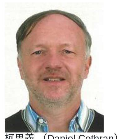
柯思義 （Daniel Cothran）