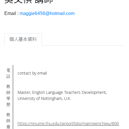
Email :
maggie6456@hotmail.com
個人基本資料
電
contact by email
話
教
師
Master, English Language Teachers Development,
學
University of Nottingham, U.K.
歷
教
師
https://resume.thu.edu.tw/portfolio/main/wenchiwu/B00
履