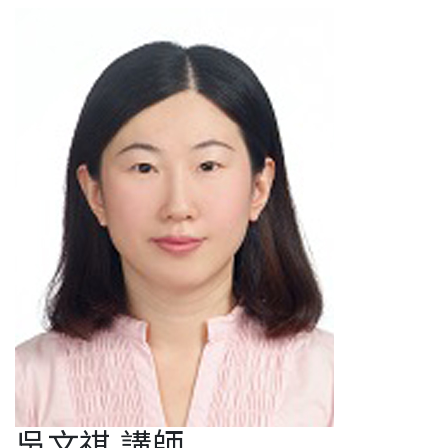
吳文祺 講師