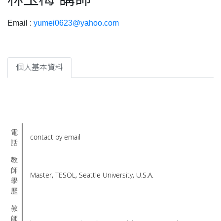
Email :
yumei0623@yahoo.com
個人基本資料
電
contact by email
話
教
師
Master, TESOL, Seattle University , U.S.A.
學
歷
教
師