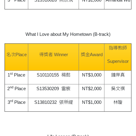
What I Love about My Hometown (B-track)
指導教師
名次Place
得獎者 Winner
獎金Award
Supervisor
st
1
Place
S10110155 楊懿
NT$3,000
鐘岸真
nd
2
Place
S13530209 雷宸
NT$2,000
吳文祺
rd
3
Place
S13810232 張秝緹
NT$1,000
林璇