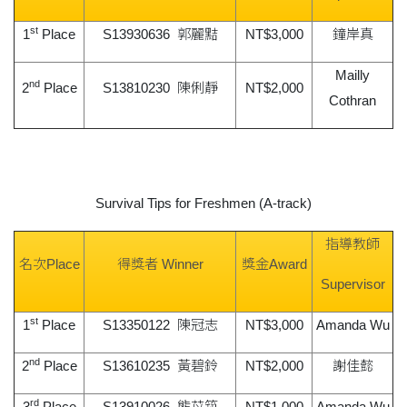
st
1
Place
S13930636 郭麗黠
NT$3,000
鐘岸真
Mailly
nd
2
Place
S13810230 陳俐靜
NT$2,000
Cothran
Survival Tips for Freshmen (A-track)
指導教師
名次Place
得獎者 Winner
獎金Award
Supervisor
st
1
Place
S13350122 陳冠志
NT$3,000
Amanda Wu
nd
2
Place
S13610235 黃碧鈴
NT$2,000
謝佳懿
rd
3
Place
S13910026 熊苡筑
NT$1,000
Amanda Wu