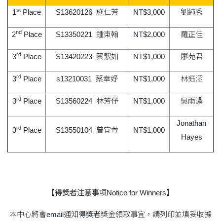
st
1
Place
S13620126 施仁芳
NT$3,000
劉純秀
nd
2
Place
S13350221 鍾東翰
NT$2,000
羅正佳
rd
3
Place
S13420223 蔡絜如
NT$1,000
廖苑君
rd
3
Place
s13210031 蔡幸妤
NT$1,000
林鈺涵
rd
3
Place
S13560224 林芳伃
NT$1,000
吳雨濃
Jonathan
rd
3
Place
S13550104 曾宜萱
NT$1,000
Hayes
【得獎者注意事項Notice for Winners】
本中心將會email通知
得獎者
獎金領取事宜，請列印並填妥收據