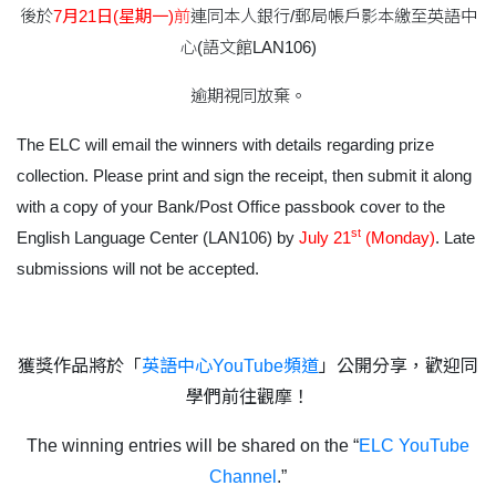
後於
7
月
21
日
(
星期一
)
前
連同本人銀行/郵局帳戶影本繳至英語中
心(語文館LAN106)
逾期視同放棄。
The ELC will email the winners with details regarding prize
collection. Please print and sign the receipt, then submit it along
with a copy of your Bank/Post Office passbook cover to the
st
English Language Center (LAN106) by
July 21
(Monday)
. Late
submissions will not be accepted.
獲獎作品將於「
英語中心
YouTube
頻道
」公開分享，歡迎同
學們前往觀摩！
The winning entries will be shared on the “
ELC YouTube
Channel
.”