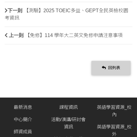
下一則
【測驗】2025 TOEIC多益、GEPT全民英檢校園
考資訊
上一則
【免修】114 學年大二英文免修申請注意事項
回列表
最新消息
課程資訊
英語學習資源_校
內
中心簡介
活動/演講/研討會
資訊
英語學習資源_校
師資成員
外