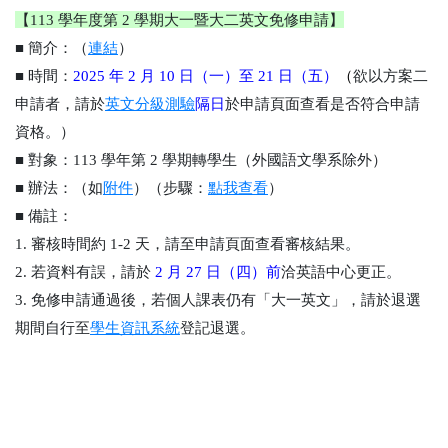
【113 學年度第 2 學期大一暨大二英文免修申請】
■
簡介：（
連結
）
■
時間：
2025 年 2 月 10 日（一）至 21 日（五）
（
欲以方案二
申請者，請於
英文分級測驗
隔日
於申請頁面查看是否符合申請
資格。）
■
對象：
113 學年第 2 學期轉學生（外國語文學系除外）
■
辦法：
（如
附件
）（
步驟
：
點我查看
）
■
備註：
1. 審核時間約 1-2 天，請至申請頁面查看審核結果。
2. 若資料有誤，請於
2 月 27 日（四）前
洽英語中心更正。
3. 免修申請通過後，若個人課表仍有「大一英文」，請於退選
期間自行至
學生資訊系統
登記退選。